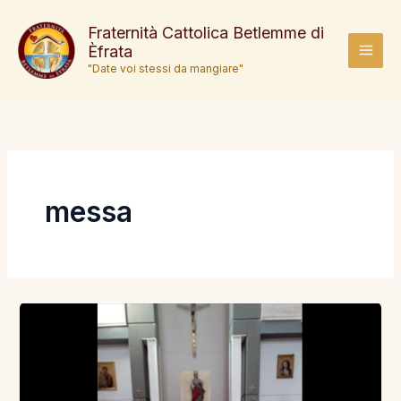
Vai
al
Fraternità Cattolica Betlemme di
Èfrata
contenuto
MAI
"Date voi stessi da mangiare"
MEN
messa