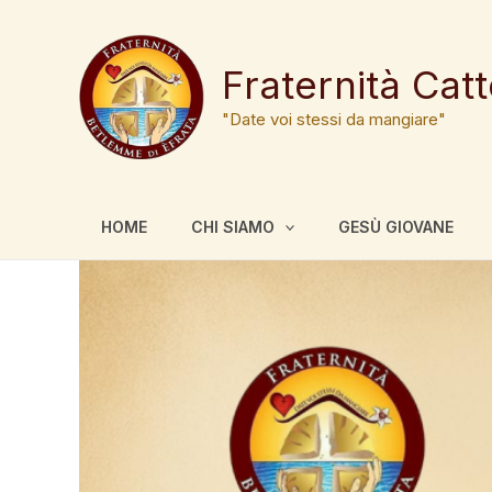
Vai
al
contenuto
Fraternità Cat
"Date voi stessi da mangiare"
HOME
CHI SIAMO
GESÙ GIOVANE