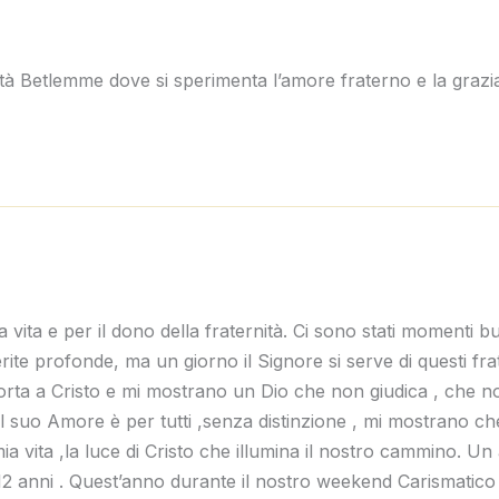
ità Betlemme dove si sperimenta l’amore fraterno e la grazia
vita e per il dono della fraternità. Ci sono stati momenti bu
erite profonde, ma un giorno il Signore si serve di questi frat
orta a Cristo e mi mostrano un Dio che non giudica , che no
 Il suo Amore è per tutti ,senza distinzione , mi mostrano c
a mia vita ,la luce di Cristo che illumina il nostro cammino. 
 12 anni . Quest’anno durante il nostro weekend Carismatico 