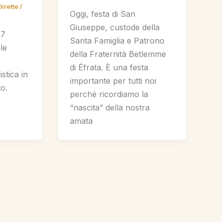
Dirette
/
Oggi, festa di San
Giuseppe, custode della
17
Santa Famiglia e Patrono
le
della Fraternità Betlemme
di Éfrata. È una festa
stica in
importante per tutti noi
to.
perché ricordiamo la
“nascita” della nostra
amata