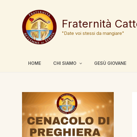
Vai
al
contenuto
Fraternità Cat
"Date voi stessi da mangiare"
HOME
CHI SIAMO
GESÙ GIOVANE