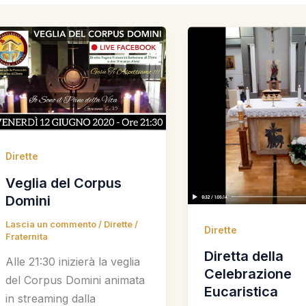
Dirette
Veglia del Corpus
Domini
Lascia un commento
/
Dirette
/
Dirette
Fraternita
Diretta della
Alle 21:30 inizierà la veglia
Celebrazione
del Corpus Domini animata
Eucaristica
in streaming dalla