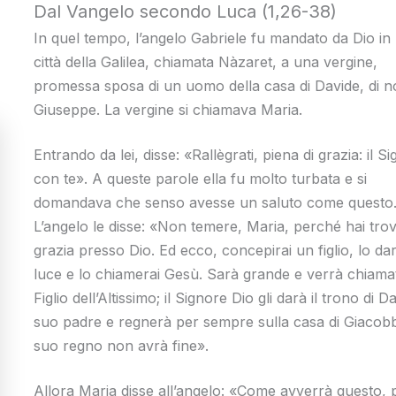
Dal Vangelo secondo Luca (1,26-38)
In quel tempo, l’angelo Gabriele fu mandato da Dio in
città della Galilea, chiamata Nàzaret, a una vergine,
promessa sposa di un uomo della casa di Davide, di 
Giuseppe. La vergine si chiamava Maria.
Entrando da lei, disse: «Rallègrati, piena di grazia: il S
con te». A queste parole ella fu molto turbata e si
domandava che senso avesse un saluto come questo
L’angelo le disse: «Non temere, Maria, perché hai tro
grazia presso Dio. Ed ecco, concepirai un figlio, lo dar
luce e lo chiamerai Gesù. Sarà grande e verrà chiama
Figlio dell’Altissimo; il Signore Dio gli darà il trono di D
suo padre e regnerà per sempre sulla casa di Giacobb
suo regno non avrà fine».
Allora Maria disse all’angelo: «Come avverrà questo, 