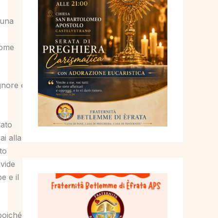
 una
nome
ignore è
.
vato
ai alla
to
avide
e e il
poiché