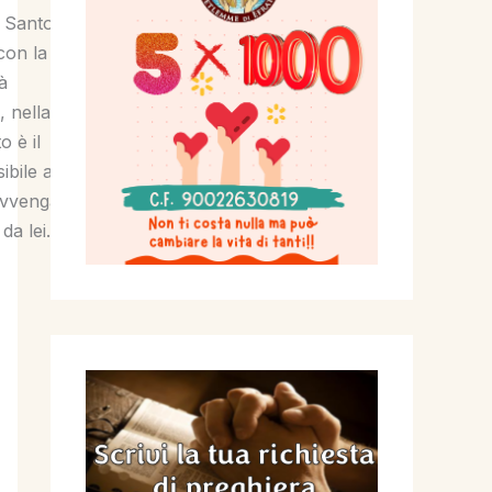
o Santo
 con la
à
, nella
o è il
ibile a
 avvenga
da lei.