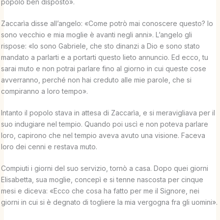
popolo ben disposto».
Zaccarìa disse all’angelo: «Come potrò mai conoscere questo? Io
sono vecchio e mia moglie è avanti negli anni». L’angelo gli
rispose: «Io sono Gabriele, che sto dinanzi a Dio e sono stato
mandato a parlarti e a portarti questo lieto annuncio. Ed ecco, tu
sarai muto e non potrai parlare fino al giorno in cui queste cose
avverranno, perché non hai creduto alle mie parole, che si
compiranno a loro tempo».
Intanto il popolo stava in attesa di Zaccarìa, e si meravigliava per il
suo indugiare nel tempio. Quando poi uscì e non poteva parlare
loro, capirono che nel tempio aveva avuto una visione. Faceva
loro dei cenni e restava muto.
Compiuti i giorni del suo servizio, tornò a casa. Dopo quei giorni
Elisabetta, sua moglie, concepì e si tenne nascosta per cinque
mesi e diceva: «Ecco che cosa ha fatto per me il Signore, nei
giorni in cui si è degnato di togliere la mia vergogna fra gli uomini».