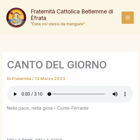
Vai
al
Fraternità Cattolica Betlemme di
Èfrata
contenuto
MAI
"Date voi stessi da mangiare"
MEN
CANTO DEL GIORNO
Di
Fraternita
/
13 Marzo 2023
Nella pace, nella gioia – Conte-Ferrante