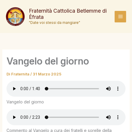
Vai
al
Fraternità Cattolica Betlemme di
Èfrata
contenuto
MAI
"Date voi stessi da mangiare"
MEN
Vangelo del giorno
Di
Fraternita
/
31 Marzo 2025
Vangelo del giorno
Commento al Vangelo a cura dei fratelli e sorelle della