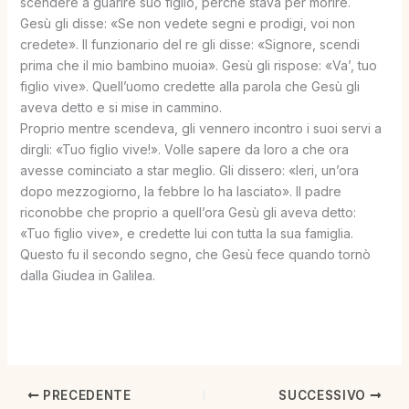
scendere a guarire suo figlio, perché stava per morire.
Gesù gli disse: «Se non vedete segni e prodigi, voi non
credete». Il funzionario del re gli disse: «Signore, scendi
prima che il mio bambino muoia». Gesù gli rispose: «Va’, tuo
figlio vive». Quell’uomo credette alla parola che Gesù gli
aveva detto e si mise in cammino.
Proprio mentre scendeva, gli vennero incontro i suoi servi a
dirgli: «Tuo figlio vive!». Volle sapere da loro a che ora
avesse cominciato a star meglio. Gli dissero: «Ieri, un’ora
dopo mezzogiorno, la febbre lo ha lasciato». Il padre
riconobbe che proprio a quell’ora Gesù gli aveva detto:
«Tuo figlio vive», e credette lui con tutta la sua famiglia.
Questo fu il secondo segno, che Gesù fece quando tornò
dalla Giudea in Galilea.
PRECEDENTE
SUCCESSIVO