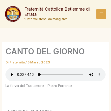
Vai
al
Fraternità Cattolica Betlemme di
Èfrata
contenuto
MAI
"Date voi stessi da mangiare"
MEN
CANTO DEL GIORNO
Di
Fraternita
/
5 Marzo 2023
La forza del Tuo amore – Pietro Ferrante