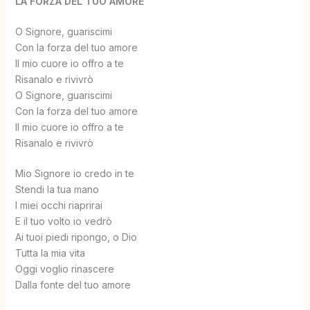
LA FORZA DEL TUO AMORE
O Signore, guariscimi
Con la forza del tuo amore
Il mio cuore io offro a te
Risanalo e rivivrò
O Signore, guariscimi
Con la forza del tuo amore
Il mio cuore io offro a te
Risanalo e rivivrò
Mio Signore io credo in te
Stendi la tua mano
I miei occhi riaprirai
E il tuo volto io vedrò
Ai tuoi piedi ripongo, o Dio
Tutta la mia vita
Oggi voglio rinascere
Dalla fonte del tuo amore