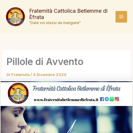
Vai
al
Fraternità Cattolica Betlemme di
Èfrata
contenuto
MAI
"Date voi stessi da mangiare"
MEN
Pillole di Avvento
Di
Fraternita
/
4 Dicembre 2020