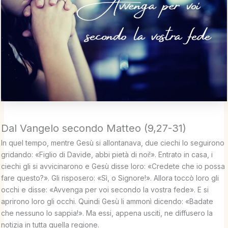
Dal Vangelo secondo Matteo (9,27-31)
In quel tempo, mentre Gesù si allontanava, due ciechi lo seguirono
gridando: «Figlio di Davide, abbi pietà di noi!». Entrato in casa, i
ciechi gli si avvicinarono e Gesù disse loro: «Credete che io possa
fare questo?». Gli risposero: «Sì, o Signore!». Allora toccò loro gli
occhi e disse: «Avvenga per voi secondo la vostra fede». E si
aprirono loro gli occhi. Quindi Gesù li ammonì dicendo: «Badate
che nessuno lo sappia!». Ma essi, appena usciti, ne diffusero la
notizia in tutta quella regione.