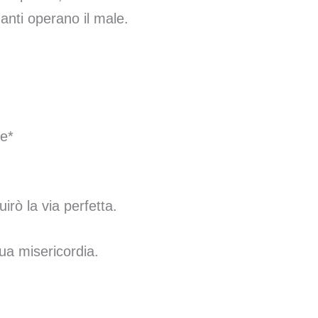
uanti operano il male.
re*
irò la via perfetta.
tua misericordia.