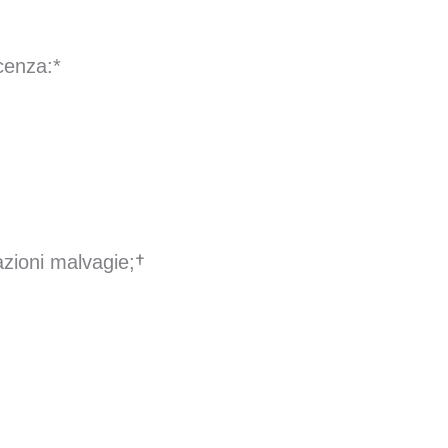
cenza:*
azioni malvagie;†