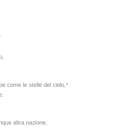
†
o,
pe come le stelle del cielo,*
e.
unque altra nazione,