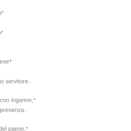
o*
o*
paese†
o servitore.
 con inganno,*
 presenza.
 del paese,*