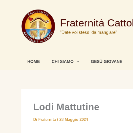
Vai
al
Fraternità Catt
contenuto
"Date voi stessi da mangiare"
HOME
CHI SIAMO
GESÙ GIOVANE
Lodi Mattutine
Di
Fraternita
/
28 Maggio 2024