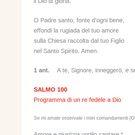
il Dio di gloria.
O Padre santo, fonte d’ogni bene,
effondi la rugiada del tuo amore
sulla Chiesa raccolta dal tuo Figlio
nel Santo Spirito. Amen.
1 ant.
A te, Signore, inneggerò, e seg
SALMO 100
Programma di un re fedele a Dio
Se mi amate osservate i miei comandamenti (Gv
Amore e giustizia voglio cantare,*