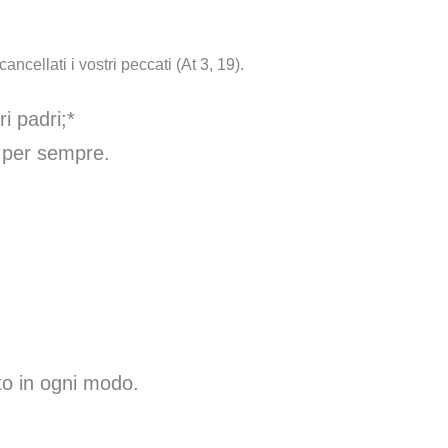
ncellati i vostri peccati (At 3, 19).
i padri;*
e per sempre.
o in ogni modo.