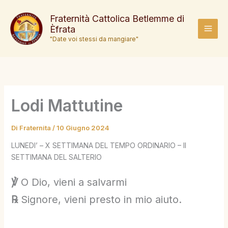
Vai
al
Fraternità Cattolica Betlemme di
Èfrata
contenuto
MAI
"Date voi stessi da mangiare"
MEN
Lodi Mattutine
Di
Fraternita
/
10 Giugno 2024
LUNEDI’ – X SETTIMANA DEL TEMPO ORDINARIO – II
SETTIMANA DEL SALTERIO
℣
O Dio, vieni a salvarmi
℞
Signore, vieni presto in mio aiuto.