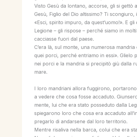
Visto Gesù da lontano, accorse, gli si gettò 
Gesù, Figlio del Dio altissimo? Ti scongiuro, 
«Esci, spirito impuro, da quest’uomo!». E gl
Legione – gli rispose – perché siamo in molt
cacciasse fuori dal paese.
C’era là, sul monte, una numerosa mandria d
quei porci, perché entriamo in essi». Glielo p
nei porci e la mandria si precipitò giù dalla
mare.
I loro mandriani allora fuggirono, portarono 
a vedere che cosa fosse accaduto. Giunsero 
mente, lui che era stato posseduto dalla Le
spiegarono loro che cosa era accaduto all’ind
pregarlo di andarsene dal loro territorio.
Mentre risaliva nella barca, colui che era st