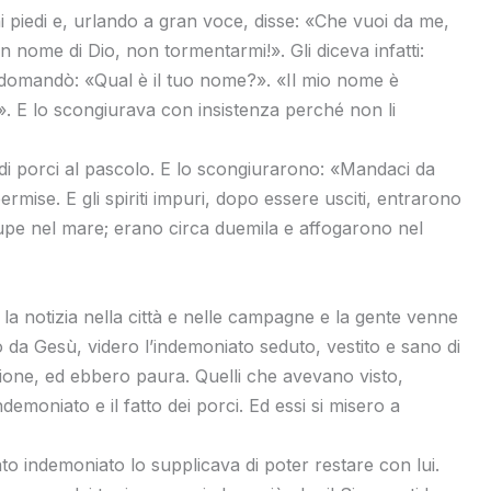
ai piedi e, urlando a gran voce, disse: «Che vuoi da me,
in nome di Dio, non tormentarmi!». Gli diceva infatti:
i domandò: «Qual è il tuo nome?». «Il mio nome è
i». E lo scongiurava con insistenza perché non li
i porci al pascolo. E lo scongiurarono: «Mandaci da
ermise. E gli spiriti impuri, dopo essere usciti, entrarono
 rupe nel mare; erano circa duemila e affogarono nel
la notizia nella città e nelle campagne e la gente venne
da Gesù, videro l’indemoniato seduto, vestito e sano di
gione, ed ebbero paura. Quelli che avevano visto,
emoniato e il fatto dei porci. Ed essi si misero a
ato indemoniato lo supplicava di poter restare con lui.