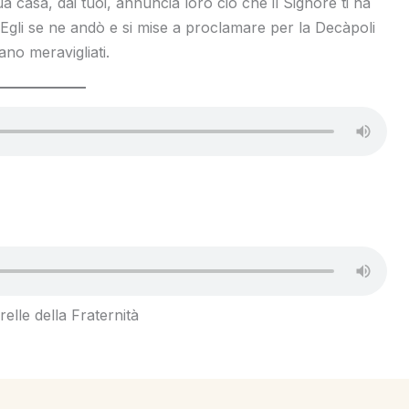
ua casa, dai tuoi, annuncia loro ciò che il Signore ti ha
. Egli se ne andò e si mise a proclamare per la Decàpoli
ano meravigliati.
elle della Fraternità