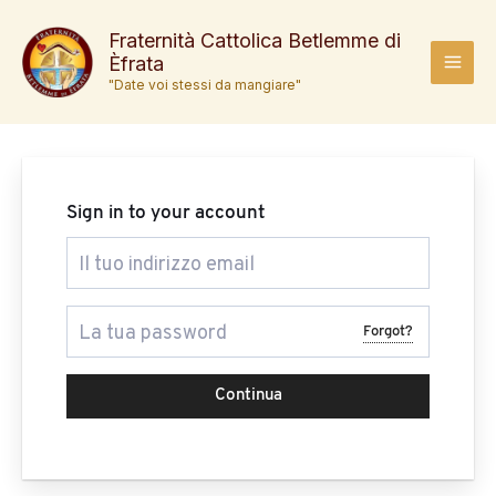
Vai
al
Fraternità Cattolica Betlemme di
Èfrata
contenuto
MAI
"Date voi stessi da mangiare"
MEN
Sign in to your account
Forgot?
Continua